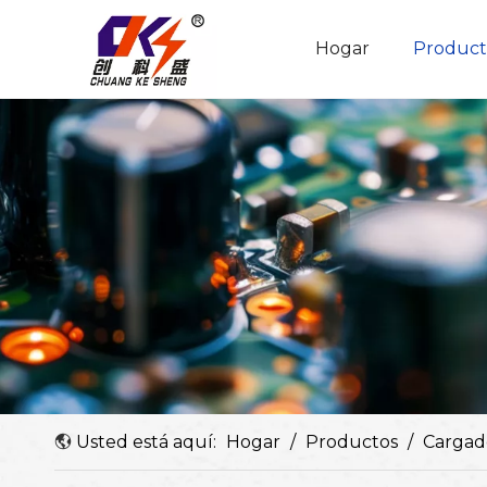
Hogar
Product
Adaptador de potencia ajustable
Perfil de la empresa
Usted está aquí:
Hogar
/
Productos
/
Cargad