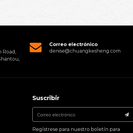
+86 18
Correo electrónico
denise@chuangkesheng.com
h Road,
 Shantou,
Suscribir
a
Regístrese para nuestro boletín para