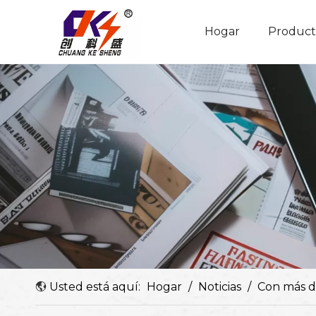
Hogar
Product
Adaptador de potencia ajustable
Perfil de la empresa
Usted está aquí:
Hogar
/
Noticias
/
Con más de