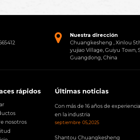
Nuestra dirección
665412
Chuangkesheng , Xinlou 5t
yujiao Village, Guiyu Town,
Guangdong, China
aces rápidos
Últimas noticias
ar
Con más de 16 años de experienci
ductos
en la industria
e nosotros
septiembre 05,2025
citud
Shantou Chuangkesheng
icio