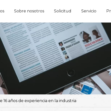
os
Sobre nosotros
Solicitud
Servicio
Pr
Adaptador de escritorio
Adaptador de montaje en la pared
Adaptador intercambiable
Fuente de alimentación de conmut
 16 años de experiencia en la industria