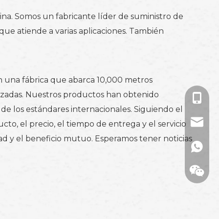
a. Somos un fabricante líder de suministro de
que atiende a varias aplicaciones. También
n una fábrica que abarca 10,000 metros
anzadas. Nuestros productos han obtenido
+86-18
e los estándares internacionales. Siguiendo el
denise
to, el precio, el tiempo de entrega y el servicio
ad y el beneficio mutuo. Esperamos tener noticias